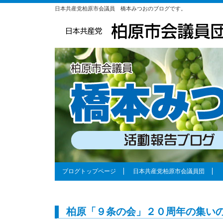
日本共産党柏原市会議員 橋本みつおのブログです。
ブログトップページ
日本共産党柏原市会議員団
柏原「９条の会」２０周年の集い