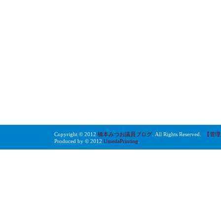
Copyright © 2012
橋本みつお議員ブログ
. All Rights Reserved.
【管理
Produced by © 2012
UmedaPrinting
.