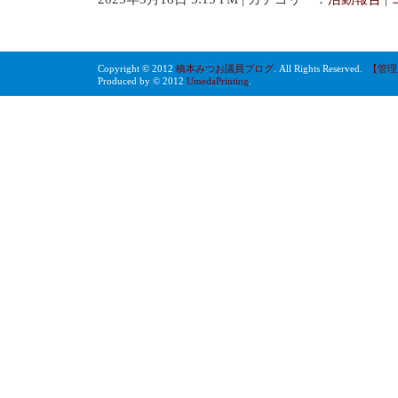
Copyright © 2012
橋本みつお議員ブログ
. All Rights Reserved.
【管理
Produced by © 2012
UmedaPrinting
.