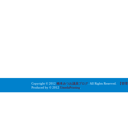
Copyright © 2012
橋本みつお議員ブログ
. All Rights Reserved.
【管理
Produced by © 2012
UmedaPrinting
.