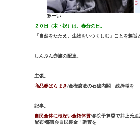
寒ーい
２０日（木・祝）は、春分の日。
「自然をたたえ、生物をいつくしむ」ことを趣旨
しんぶん赤旗の配達。
主張。
商品券ばらまき
/金権腐敗の石破内閣 総辞職を
記事。
自民全体に根深い金権体質
/参院予算委で井上氏
配布/都議会自民裏金「調査を